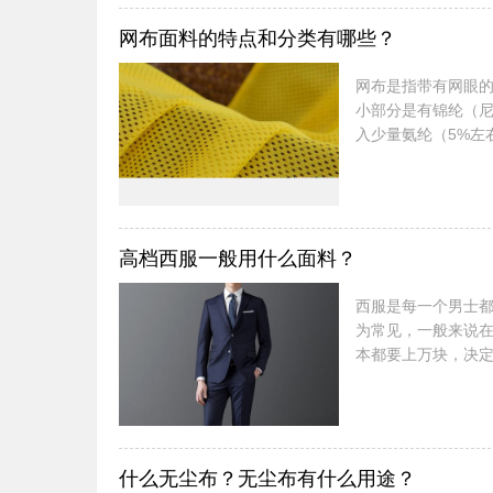
的面料（本身具有阻
网布面料的特点和分类有哪些？
网布是指带有网眼
小部分是有锦纶（
入少量氨纶（5%左
着很好的销量，为
类。不同类型的网
我们来看下网布主
用于制作鞋子的网布
高档西服一般用什么面料？
西服是每一个男士
为常见，一般来说
本都要上万块，决
都会用到哪些面料
度较大，正常来说
好的光泽，布质柔
贵，可以说是世界上
什么无尘布？无尘布有什么用途？