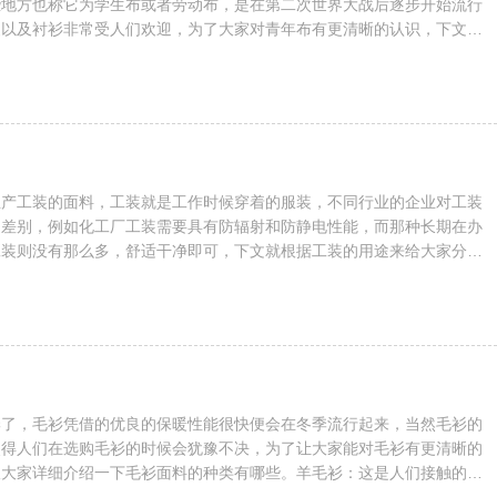
些地方也称它为学生布或者劳动布，是在第二次世界大战后逐步开始流行
装以及衬衫非常受人们欢迎，为了大家对青年布有更清晰的认识，下文将
伙介绍青年布的特性及其优缺点。青年布的整体风格与牛仔布会更为接
色的居多，但青年布会比牛仔布轻薄很多且更为透气，布料成衣后不会
也受到美国西部牛仔们的青睐，并随着青年布的制作工艺的升级，在衬衫以
看到青年布的身影。当前...
生产工装的面料，工装就是工作时候穿着的服装，不同行业的企业对工装
的差别，例如化工厂工装需要具有防辐射和防静电性能，而那种长期在办
工装则没有那么多，舒适干净即可，下文就根据工装的用途来给大家分析
些。白领工装：这一类工装对面料并没有特殊的要求，因为职员都是在办
装穿上后舒适即可，这类服装一般都是以纯棉为主，也会使用到涤纶或者
还需要看公司的预算。车间工装：一些在车间里进行生产作业的工人对工
的要求的，如果仅是简单...
季了，毛衫凭借的优良的保暖性能很快便会在冬季流行起来，当然毛衫的
使得人们在选购毛衫的时候会犹豫不决，为了让大家能对毛衫有更清晰的
跟大家详细介绍一下毛衫面料的种类有哪些。羊毛衫：这是人们接触的多