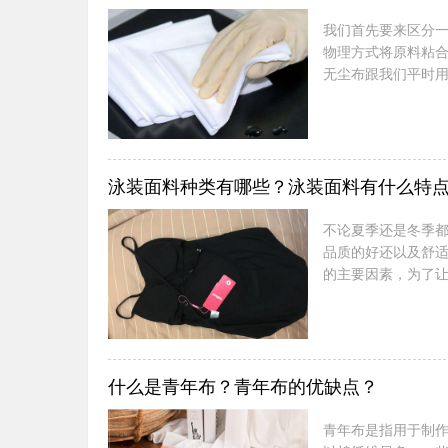
我们首先要来区分
物理方式将原料粘
无尘布跟我们平时
无尘布的生产原料
着尘土，而是在无
洁作用，像除尘除
障的，当然一些用于
泳装面料种类有哪些？泳装面料有什么特
不论夏季还是冬季
品质的好还以及舒
的主要因素，为了
的种类以及它们的
游泳池附近的商店
游泳，会忘记带泳
的改良（加入5%左右
什么是青年布？青年布的优缺点？
青年布是指用于制