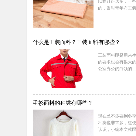
以棉纤维居多，一
的，当时青年布工
会更加详细的给大
近，蓝色及其深蓝
有“沉重感”，因此
及休闲衣的领域都能
什么是工装面料？工装面料有哪些？
工装面料即是用来
的要求也会有很大
公室办公的白领的
一下工装面料有哪
公室办公，只要服
涤棉，具体买哪种
装的面料还是有一定
毛衫面料的种类有哪些？
现在差不多要到冬
种类也非常多，这
认识，小编本文就