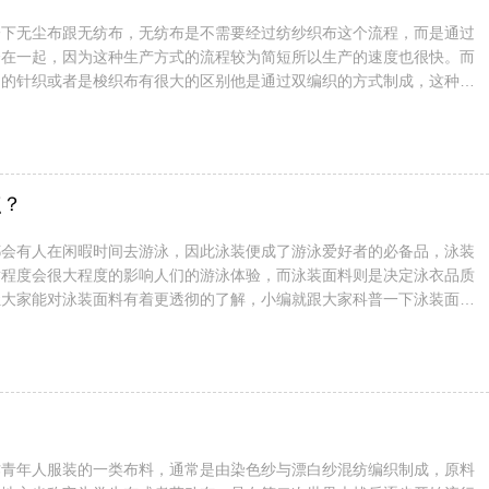
一下无尘布跟无纺布，无纺布是不需要经过纺纱织布这个流程，而是通过
合在一起，因为这种生产方式的流程较为简短所以生产的速度也很快。而
用的针织或者是梭织布有很大的区别他是通过双编织的方式制成，这种布
大多为聚酯纤维，擦拭器物是它的主要用途。无尘布并不是说布料不会附
尘的环境中生产的，布料柔软且有很好的悬垂感，无尘布有着的很好的清
污等，而且布料在摩擦之后是的纤维不易脱落，布料的耐磨性还是很有保
医疗器械的无尘布会加上...
点？
都会有人在闲暇时间去游泳，因此泳装便成了游泳爱好者的必备品，泳装
适程度会很大程度的影响人们的游泳体验，而泳装面料则是决定泳衣品质
让大家能对泳装面料有着更透彻的了解，小编就跟大家科普一下泳装面料
特点。全涤泳装面料：这种泳装的原料为百分百聚酯纤维（涤纶），也是
卖的比较多的一类，因为涤纶泳装的价格较低，再加上一些人临时决定去
装，所以这类涤纶泳装也是会有较好的销量。不过近年来通过对涤纶泳装
的氨纶，泳衣更具有弹...
作青年人服装的一类布料，通常是由染色纱与漂白纱混纺编织制成，原料