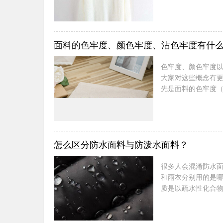
的毛衫面料，这里
有清晰的纹路以及
耐穿。羊绒衫：羊
绒织成的毛衫质地轻
面料的色牢度、颜色牢度、沾色牢度有什
色牢度、颜色牢度
大家对这些概念有
先是面料的色牢度（c
工过程中各种作用
次是颜色牢度，是
能力。后是沾色牢
较深区域扩散到另一个
怎么区分防水面料与防泼水面料？
很多人会混淆防水
和雨衣分别用的是
质是以疏水性化合
过，而水滴状的液
服里面。这也是区
水性化学材料，致