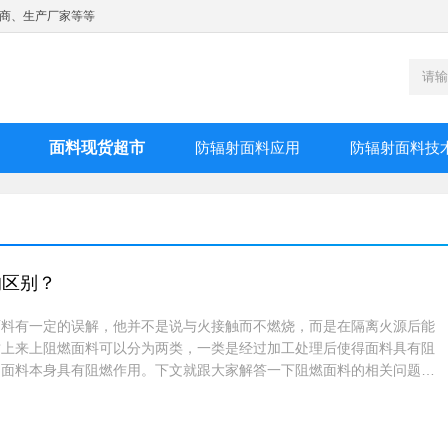
商、生产厂家等等
面料现货超市
防辐射面料应用
防辐射面料技
的区别？
面料有一定的误解，他并不是说与火接触而不燃烧，而是在隔离火源后能
质上来上阻燃面料可以分为两类，一类是经过加工处理后使得面料具有阻
是面料本身具有阻燃作用。下文就跟大家解答一下阻燃面料的相关问题。
？首先是可以在棉麻等布料表面加上阻燃剂涂层，还有一种工艺是将阻燃
两种方式都能达到阻燃的效果，不同阻燃工艺达到的效果也是有差别的，
燃剂方式其成本是相对比较低的一种。第二种是一生产出来具有阻燃效果