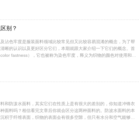
指的羊毛大多为绵羊毛，并且使用针织的工艺编织而成，因为毛衫外表会
亮丽的色泽，手感非常柔软并且带有一定的弹性，而且羊毛衫一般都比较
绒是取自山羊外表皮层的细绒，因为产量较少其价格也会比羊毛高，用羊
盈且有着很强的保暖功效...
么区别？
以及沾色牢度是服装面料领域比较常见但又比较容易混淆的概念，为了帮
更清晰的认识以及更好区分它们，本期就跟大家介绍一下它们的概念。首
olor fastness），它也被称为染色牢度，释义为织物的颜色对使用和加
的抵抗力。在测试的时候会根据测试项目给织物一个色牢度评定等级。其
指织物的颜色在加工过程中对光照、摩擦以及汗渍等各类腐蚀作用的抵御
度，这是针对具有多种颜色衣服而言的，这类衣服在收藏时染料会从颜色
区域...
面料和防泼水面料，其实它们在性质上是有很大的差别的，你知道冲锋衣
哪种面料吗？相信看完文章后你就会区分这两种面料的。防波水面料的本
物沉积于纤维表面，织物的表面会有很多空隙，但只有水分和空气能够通
体是不能通过的，但没有做到真正意义的防水，时间久了还是会渗透进衣
分防水面料与防泼水面料的主要依据。防泼水的原理是在布面附着一层疏
使布面的张力比水的内聚力小，水珠接触到布面会散开而不是渗透到里