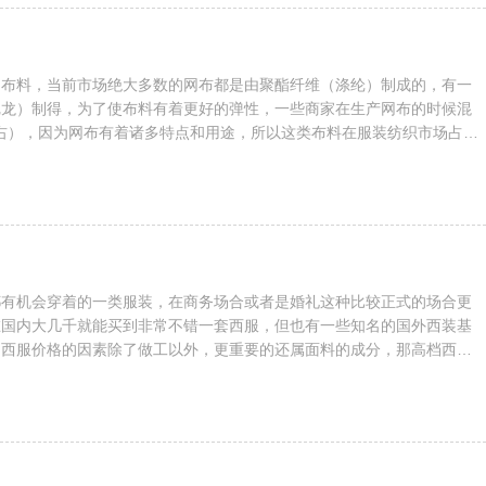
燃成分），成本会以上面...
的布料，当前市场绝大多数的网布都是由聚酯纤维（涤纶）制成的，有一
尼龙）制得，为了使布料有着更好的弹性，一些商家在生产网布的时候混
右），因为网布有着诸多特点和用途，所以这类布料在服装纺织市场占有
了让大家更加深入的了解网布，接下来就带大家看看网布的一些特点和分
布的特点也会有偏差，网布多孔的结构就决定了布料会有很好的透气性，
要有哪几类？因为网布的种类实在太多，我们根据他的用途来分类，类是
，例如各类运动鞋的鞋...
都有机会穿着的一类服装，在商务场合或者是婚礼这种比较正式的场合更
在国内大几千就能买到非常不错一套西服，但也有一些知名的国外西装基
定西服价格的因素除了做工以外，更重要的还属面料的成分，那高档西服
呢？本文就跟大家介绍一下高档西装的使用面料。羊绒：因为羊绒获取难
羊绒的价格会比羊毛更高，整体的质量要比羊毛要轻，绒面细腻且带有很
软舒适非常适合制作西服，像杰尼亚生产的羊绒西装面料的价格极为昂
好的西装面料之一。精仿纯...