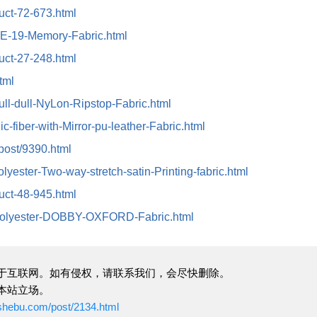
duct-72-673.html
/DE-19-Memory-Fabric.html
duct-27-248.html
tml
ull-dull-NyLon-Ripstop-Fabric.html
c-fiber-with-Mirror-pu-leather-Fabric.html
/post/9390.html
lyester-Two-way-stretch-satin-Printing-fabric.html
duct-48-945.html
t/Polyester-DOBBY-OXFORD-Fabric.html
于互联网。如有侵权，请联系我们，会尽快删除。
本站立场。
ushebu.com/post/2134.html