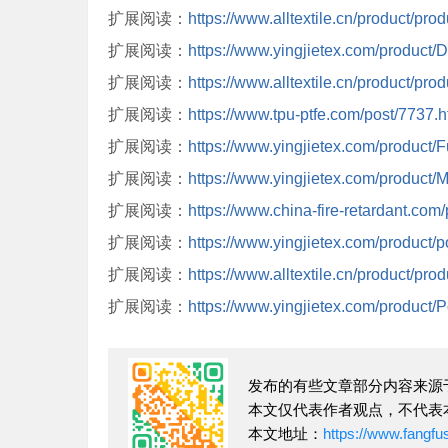
扩展阅读：
https://www.alltextile.cn/product/pro
扩展阅读：
https://www.yingjietex.com/product
扩展阅读：
https://www.alltextile.cn/product/pro
扩展阅读：
https://www.tpu-ptfe.com/post/7737.h
扩展阅读：
https://www.yingjietex.com/product/F
扩展阅读：
https://www.yingjietex.com/product/Mi
扩展阅读：
https://www.china-fire-retardant.com
扩展阅读：
https://www.yingjietex.com/product/po
扩展阅读：
https://www.alltextile.cn/product/pro
扩展阅读：
https://www.yingjietex.com/produc
发布的有些文章部分内容来源
本文仅代表作者观点，不代表
本文地址：
https://www.fangf