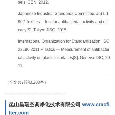
sels: CEN, 2012.
Japanese Industrial Standards Committee. JIS L 1
902 Textiles – Test for antibacterial activity and effi
cacy[S]. Tokyo: JISC, 2015.
International Organization for Standardization. ISO
22196:2011 Plastics — Measurement of antibacter
ial activity on plastics surfaces[S]. Geneva: ISO, 20
11.
（全文共计约3,200字）
==========================
昆山昌瑞空调净化技术有限公司
www.cracfi
lter.com