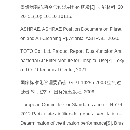
墨烯增强抗菌空气过滤材料的研发[J]. 功能材料, 20
20, 51(10): 10110-10115.
ASHRAE. ASHRAE Position Document on Filtrati
on and Air Cleaning[R]. Atlanta: ASHRAE, 2020.
TOTO Co., Ltd. Product Report: Dual-function Anti
bacterial Air Filter Module for Hospital Use[Z]. Toky
o: TOTO Technical Center, 2021.
国家标准化管理委员会. GB/T 14295-2008 空气过
滤器[S]. 北京: 中国标准出版社, 2008.
European Committee for Standardization. EN 779:
2012 Particulate air filters for general ventilation –
Determination of the filtration performance[S]. Brus