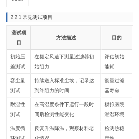
2.2.1 常见测试项目
测试项
方法描述
目的
目
初始压
在额定风速下测量过滤器初
评估初始
差测试
始阻力
能耗
容尘量
持续送入标准尘埃，记录达
衡量过滤
测试
到终阻力的时间
器寿命
耐湿性
在高湿度条件下运行一段时
模拟医院
测试
间后检测性能变化
潮湿环境
温度循
反复升温降温，观察材料老
检测热稳
环测试
化情况
定性