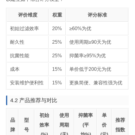
评价维度
权重
评分标准
初始过滤效率
20%
≥60%为优
耐久性
25%
使用周期≥90天为优
抗菌性能
25%
抑菌率≥95%为优
成本
15%
单价低于200元为优
安装维护便利性
15%
更换简便、兼容性强为优
4.2 产品推荐与对比
初始
使用
抑菌率
单
品
型
推荐
效率
周期
(平
价
牌
号
指数
(%)
(天)
均%)
(元)