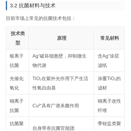
3.2 抗菌材料与技术
目前市场上常见的抗菌技术包括：
技术类
原理
常见材料
型
银离子
Ag⁺破坏细胞壁，抑制微生
含Ag⁺涂层
抗菌
物代谢
滤纸
光催化
TiO₂在紫外光作用下产生活
涂覆TiO₂的
氧化
性氧自由基
滤材
铜离子
铜离子改性
Cu²⁺具有广谱杀菌作用
抗菌
纤维
抗菌聚
季铵盐类聚
自身带有抗菌官能团