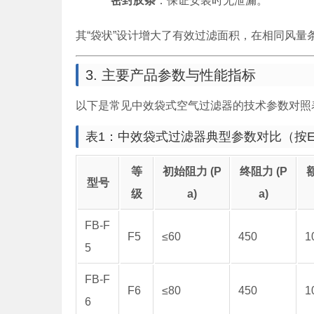
密封胶条
：保证安装时无泄漏。
其“袋状”设计增大了有效过滤面积，在相同风
3. 主要产品参数与性能指标
以下是常见中效袋式空气过滤器的技术参数对照表
表1：中效袋式过滤器典型参数对比（按EN 
等
初始阻力 (P
终阻力 (P
额
型号
级
a)
a)
FB-F
F5
≤60
450
1
5
FB-F
F6
≤80
450
1
6