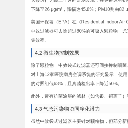
大楼进行为期三个月的监测发现，在更换原有初效过滤
下降至26 μg/m³，降幅达45.8%；PM10则由82 μg
美国环保署（EPA）在《Residential Indoor Air
中效过滤器可去除超过80%的可吸入颗粒物，尤其对
集效率。
4.2 微生物控制效果
除了颗粒物，中效袋式过滤器还可间接抑制细菌、
对上海12家医院病房空调系统的研究显示，使
的对照组低63%，且真菌检出率下降近50%。
此外，带有抗菌涂层的滤材（如含银、铜离子）
4.3 气态污染物协同净化潜力
虽然中效袋式过滤器主要针对颗粒物，但部分新