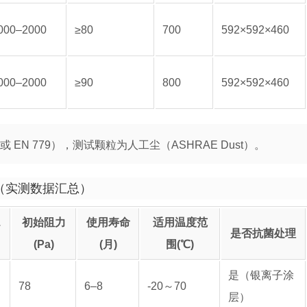
000–2000
≥80
700
592×592×460
000–2000
≥90
800
592×592×460
或 EN 779），测试颗粒为人工尘（ASHRAE Dust）。
（实测数据汇总）
.
初始阻力
使用寿命
适用温度范
是否抗菌处理
(Pa)
(月)
围(℃)
是（银离子涂
78
6–8
-20～70
层）