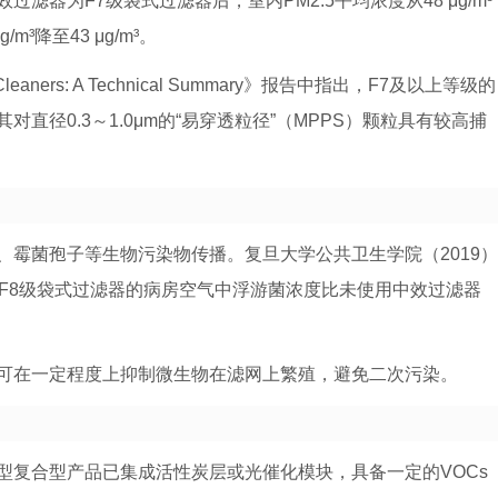
器为F7级袋式过滤器后，室内PM2.5平均浓度从48 μg/m³
/m³降至43 μg/m³。
 Cleaners: A Technical Summary》报告中指出，F7及以上等级的
直径0.3～1.0μm的“易穿透粒径”（MPPS）颗粒具有较高捕
霉菌孢子等生物污染物传播。复旦大学公共卫生学院（2019）
用F8级袋式过滤器的病房空气中浮游菌浓度比未使用中效过滤器
可在一定程度上抑制微生物在滤网上繁殖，避免二次污染。
型复合型产品已集成活性炭层或光催化模块，具备一定的VOCs