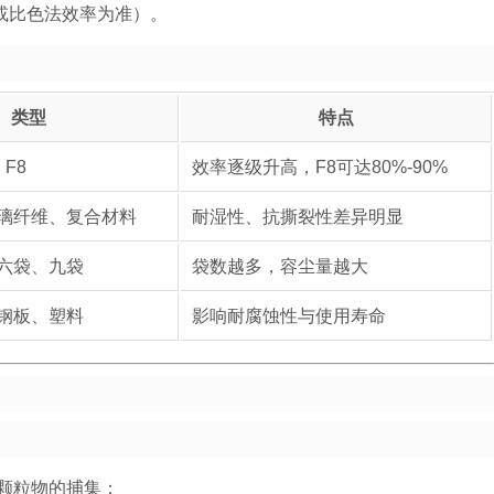
率或比色法效率为准）。
类型
特点
、F8
效率逐级升高，F8可达80%-90%
璃纤维、复合材料
耐湿性、抗撕裂性差异明显
六袋、九袋
袋数越多，容尘量越大
钢板、塑料
影响耐腐蚀性与使用寿命
颗粒物的捕集：