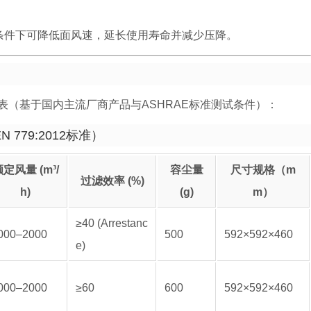
量条件下可降低面风速，延长使用寿命并减少压降。
（基于国内主流厂商产品与ASHRAE标准测试条件）：
779:2012标准）
定风量 (m³/
容尘量
尺寸规格（m
过滤效率 (%)
h)
(g)
m）
≥40 (Arrestanc
000–2000
500
592×592×460
e)
000–2000
≥60
600
592×592×460