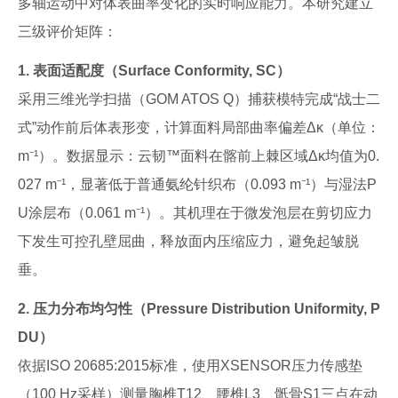
多轴运动中对体表曲率变化的实时响应能力。本研究建立
三级评价矩阵：
1. 表面适配度（Surface Conformity, SC）
采用三维光学扫描（GOM ATOS Q）捕获模特完成“战士二
式”动作前后体表形变，计算面料局部曲率偏差Δκ（单位：
m⁻¹）。数据显示：云韧™面料在髂前上棘区域Δκ均值为0.
027 m⁻¹，显著低于普通氨纶针织布（0.093 m⁻¹）与湿法P
U涂层布（0.061 m⁻¹）。其机理在于微发泡层在剪切应力
下发生可控孔壁屈曲，释放面内压缩应力，避免起皱脱
垂。
2. 压力分布均匀性（Pressure Distribution Uniformity, P
DU）
依据ISO 20685:2015标准，使用XSENSOR压力传感垫
（100 Hz采样）测量胸椎T12、腰椎L3、骶骨S1三点在动