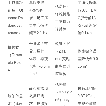
手抓脚趾
单腿支撑
平衡失误率
低滞后回
前屈（Ut
+动态平
↓73%，EM
弹维持足
thana Pa
衡，足底压
G胫骨前肌
弓支撑力
dangusth
力中心偏移
激活延迟缩
连续性
asana）
频率2.1 Hz
短0.14 s
全身多关节
超细孔径
蜘蛛式
异步屈伸，
（≤3 μ
体表贴合误
（Tarant
体表曲率变
m）实现
差降低至0.0
ula Pos
化率＞0.5 m
曲率自适
15 m⁻¹
e）
⁻¹·s⁻¹
应重构
低密度
静态放松期
接触压均值
（0.51 g/c
瑜伽休息
微循环需
0.87 kPa，
m³）+高
术（Sav
求，皮肤接
主观舒适度