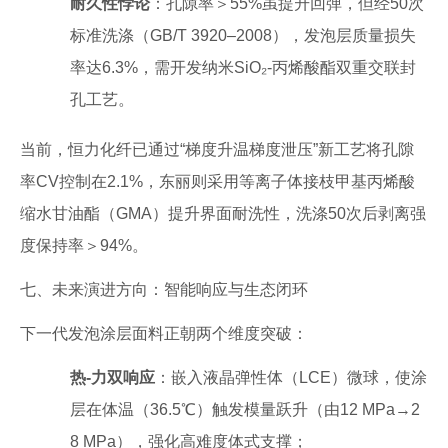
耐久性悖论
：孔隙率＞55%虽提升回弹，但经50次
标准洗涤（GB/T 3920–2008），发泡层质量损失
率达6.3%，需开发纳米SiO₂-丙烯酸酯双重交联封
孔工艺。
当前，恒力化纤已通过“梯度升温梯度泄压”新工艺将孔隙
率CV控制在2.1%，东丽则采用等离子体接枝甲基丙烯酸
缩水甘油酯（GMA）提升界面耐洗性，洗涤50次后剥离强
度保持率＞94%。
七、未来演进方向：智能响应与生态闭环
下一代发泡涂层面料正朝两个维度突破：
热-力双响应
：嵌入液晶弹性体（LCE）微球，使涂
层在体温（36.5℃）触发模量跃升（由12 MPa→2
8 MPa），强化高难度体式支撑；