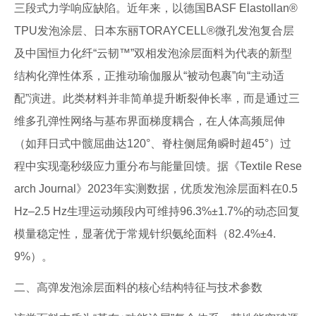
三段式力学响应缺陷。近年来，以德国BASF Elastollan®
TPU发泡涂层、日本东丽TORAYCELL®微孔发泡复合层
及中国恒力化纤“云韧™”双相发泡涂层面料为代表的新型
结构化弹性体系，正推动瑜伽服从“被动包裹”向“主动适
配”演进。此类材料并非简单提升断裂伸长率，而是通过三
维多孔弹性网络与基布界面梯度耦合，在人体高频屈伸
（如拜日式中髋屈曲达120°、脊柱侧屈角瞬时超45°）过
程中实现毫秒级应力重分布与能量回馈。据《Textile Rese
arch Journal》2023年实测数据，优质发泡涂层面料在0.5
Hz–2.5 Hz生理运动频段内可维持96.3%±1.7%的动态回复
模量稳定性，显著优于常规针织氨纶面料（82.4%±4.
9%）。
二、高弹发泡涂层面料的核心结构特征与技术参数