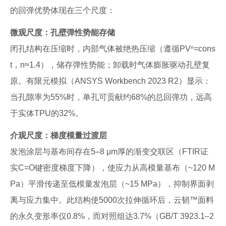
的回弹优势体现在三个尺度：
微观尺度：孔壁弹性势能存储
闭孔结构在压缩时，内部气体被绝热压缩（遵循PVⁿ=cons
t，n≈1.4），储存弹性势能；卸载时气体膨胀驱动孔壁复
原。有限元模拟（ANSYS Workbench 2023 R2）显示：
当孔隙率为55%时，单孔可贡献约68%的总回弹功，远高
于实体TPU的32%。
介观尺度：梯度模量过渡层
发泡涂层与基布间存在5–8 μm厚的渐变交联区（FTIR证
实C=O键密度梯度下降），使应力从高模量基布（~120 M
Pa）平滑传递至低模量发泡层（~15 MPa），抑制界面剥
离与应力集中。此结构使5000次拉伸循环后，云韧™面料
的永久变形率仅0.8%，而对照组达3.7%（GB/T 3923.1–2