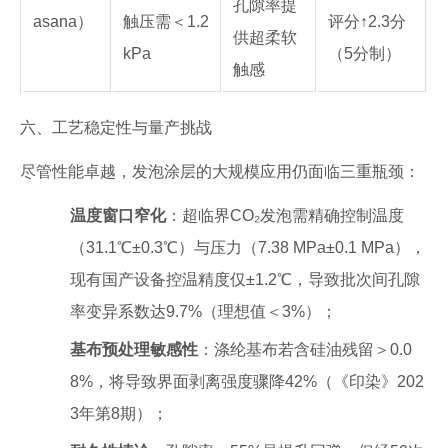
孔隙率提
asana）
触压需＜1.2
评分↑2.3分
供超柔软
kPa
（5分制）
触感
六、工艺稳定性与量产挑战
尽管性能卓越，发泡涂层的大规模应用仍面临三重瓶颈：
温度窗口窄化
：超临界CO₂发泡需精确控制温度
（31.1℃±0.3℃）与压力（7.38 MPa±0.1 MPa），
现有国产设备控温精度仅±1.2℃，导致批次间孔隙
率变异系数达9.7%（理想值＜3%）；
基布预处理敏感性
：涤纶基布若含硅油残留＞0.0
8%，将导致界面剥离强度骤降42%（《印染》202
3年第8期）；