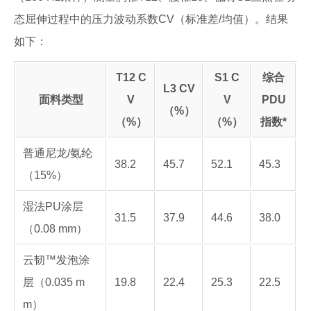
态屈伸过程中的压力波动系数CV（标准差/均值）。结果
如下：
T12 C
S1 C
综合
L3 CV
面料类型
V
V
PDU
（%）
（%）
（%）
指数*
普通尼龙/氨纶
38.2
45.7
52.1
45.3
（15%）
湿法PU涂层
31.5
37.9
44.6
38.0
（0.08 mm）
云韧™发泡涂
层（0.035 m
19.8
22.4
25.3
22.5
m）