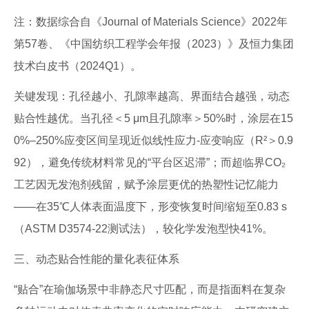
注：数据综合自《Journal of Materials Science》2022年
第57卷、《中国纺织工程学会年报（2023）》及恒力集团
技术白皮书（2024Q1）。
关键发现：孔径越小、孔隙率越高、界面结合越强，动态
贴合性越优。当孔径＜5 μm且孔隙率＞50%时，涂层在15
0%–250%应变区间呈现近似线性应力-应变响应（R²＞0.9
92），避免传统材料常见的“平台区迟滞”；而超临界CO₂
工艺因无发泡剂残留，赋予涂层更优的热塑性记忆能力
——在35℃人体表面温度下，形变恢复时间缩短至0.83 s
（ASTM D3574-22测试法），较化学发泡型快41%。
三、动态贴合性能的量化表征体系
“贴合”在瑜伽场景中非静态尺寸匹配，而是指面料在复杂