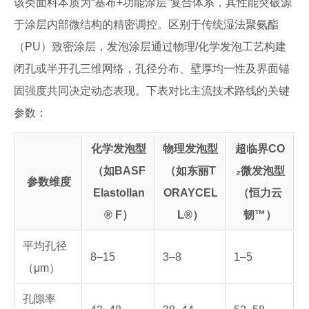
该类面料本质为“基布+功能涂层”复合体系，其性能突破源
于涂层内部微结构的精密调控。区别于传统湿法聚氨酯
（PU）致密涂层，发泡涂层通过物理/化学发泡工艺构建
闭孔或半开孔三维网络，孔径分布、壁厚均一性及界面锚
固强度共同决定动态表现。下表对比主流技术路线的关键
参数：
化学发泡型
物理发泡型
超临界CO
（如BASF
（如东丽T
₂微发泡型
参数维度
Elastollan
ORAYCEL
（恒力云
® F）
L®）
韧™）
平均孔径
8–15
3–8
1–5
（μm）
孔隙率