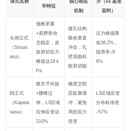
体式名称
核心响应
升（vs 基准
学特征
机制
面料）
颈椎承重
微孔结构
+肩胛骨动
压力峰值降
头倒立式
吸收垂直
态稳定，皮
低36.2%，
（Sirsas
冲击，孔
肤剪切应力
脱滑率↓8
ana）
壁屈曲耗
峰值达18 k
9%
散剪切能
Pa
髋关节外旋
梯度交联
鸽王式
+腰椎过
层延展缓
L3区域应变
（Kapota
伸，L3区域
冲，避免
分布标准差
sana）
拉伸应变达
局部应力
↓57%
210%
突变