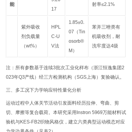
能
射率≤2.1%
17
1.85±0.
紫外吸收
HPL
苯并三唑类有
07（Tin
剂负载量
C-U
机吸收剂，耐
osorb®
（wt%）
V法
洗牢度达4级
M）
注：所有参数基于连续3批次工业化样布（浙江恒逸集团2
023年Q3产线）经三方检测机构（SGS上海）复验确认。
三、多工况下力学响应特性量化分析
运动过程中人体关节活动引发面料经历拉伸、弯曲、剪
切、摩擦等复合载荷。本研究采用Instron 5969万能材料试
验机与KES-FB2织物风格仪，建立六类典型运动模态对应
力学边界条件（见表2）。