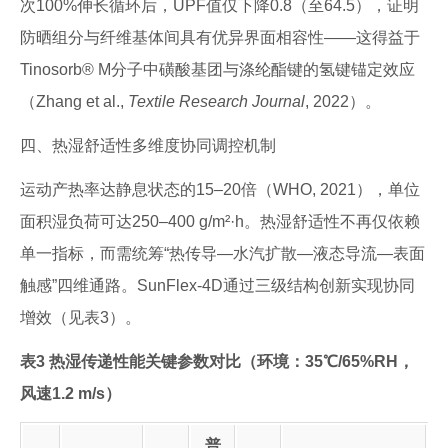
次100%伸长循环后，UPF值仅下降0.8（至64.5），证明
防晒组分与纤维基体间具有优异界面相容性——这得益于
Tinosorb® M分子中磺酸基团与涤纶酯键的氢键锚定效应
（Zhang et al.,
Textile Research Journal
, 2022）。
四、热湿舒适性多维度协同调控机制
运动产热率达静息状态的15–20倍（WHO, 2021），单位
面积湿负荷可达250–400 g/m²·h。热湿舒适性不再仅依赖
单一指标，而需统筹“热传导—水汽扩散—液态导流—表面
触感”四维通路。SunFlex-4D通过三级结构创新实现协同
增效（见表3）。
表3 热湿传递性能关键参数对比（环境：35℃/65%RH，
风速1.2 m/s）
普