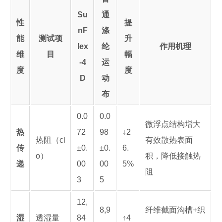
Su
通
性
提
nF
涤
能
测试项
升
lex
纶
作用机理
维
目
幅
-4
运
度
度
D
动
布
0.0
0.0
微浮点结构增大
热
72
98
↓2
热阻（cl
有效散热表面
传
±0.
±0.
6.
o）
积，降低接触热
递
00
00
5%
阻
3
5
12,
8,9
纤维截面沟槽+织
湿
透湿量
84
↑4