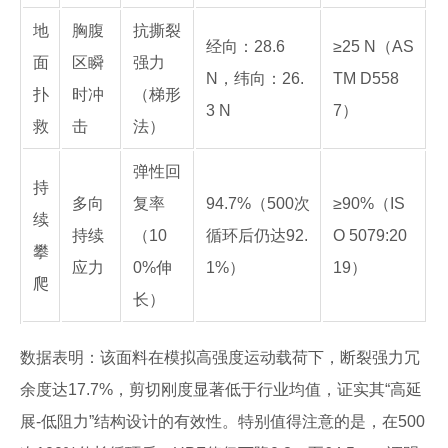
地
胸腹
抗撕裂
经向：28.6
≥25 N（AS
面
区瞬
强力
N，纬向：26.
TM D558
扑
时冲
（梯形
3 N
7）
救
击
法）
弹性回
持
多向
复率
94.7%（500次
≥90%（IS
续
持续
（10
循环后仍达92.
O 5079:20
攀
应力
0%伸
1%）
19）
爬
长）
数据表明：该面料在模拟高强度运动载荷下，断裂强力冗
余度达17.7%，剪切刚度显著低于行业均值，证实其“高延
展-低阻力”结构设计的有效性。特别值得注意的是，在500