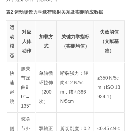
表2 运动场景力学载荷映射关系及实测响应数据
运
对应
失效阈值
动
加载方
关键力学指标
人体
（文献基
模
式
（实测均值）
动作
准）
态
膝关
快
单轴循
断裂强力：经
节屈
≥350 N/5c
速
环拉伸
向412 N/5c
曲9
m（ISO 13
起
（200
m，纬向386
0°→
934-1）
跳
次）
N/5cm
135°
髋关
侧
节外
双轴正
剪切刚度：0.2
≤0.45 cN·c