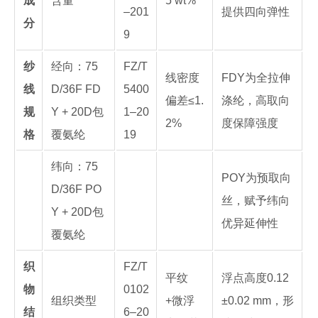
成
含量
5 wt%
–201
提供四向弹性
分
9
纱
经向：75
FZ/T
线密度
FDY为全拉伸
线
D/36F FD
5400
偏差≤1.
涤纶，高取向
规
Y + 20D包
1–20
2%
度保障强度
格
覆氨纶
19
纬向：75
POY为预取向
D/36F PO
丝，赋予纬向
Y + 20D包
优异延伸性
覆氨纶
织
FZ/T
平纹
浮点高度0.12
物
0102
组织类型
+微浮
±0.02 mm，形
结
6–20