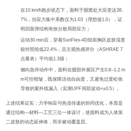
在10 km/h跑步状态下，面料于腘窝处大应变达38.
7%，但应力集中系数仅为1.03（理想值1.0），证
明四面弹结构有效分散局部应力；
运动30 min后，穿着SunFlex-4D组前胸区皮肤湿度
较对照组低22.4%，且主观热感评分（ASHRAE 7
点量表）平均低1.3级；
侧向急停动作中，面料在髋部外展区产生0.8–1.2 m
m可控褶皱，既保障活动自由度，又避免过度松弛
导致的紫外线漏入（实测UPF局部波动<±0.5）。
上述结果证实：力学响应与热湿传递的协同优化，本质是
通过结构—材料—工艺三位一体设计，使面料成为人体第
二皮肤的动态延伸体，而非被动覆盖层。