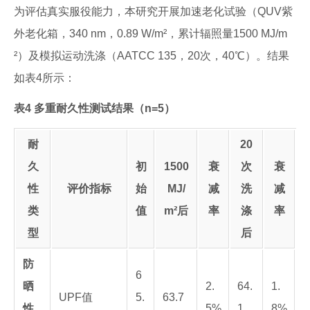
为评估真实服役能力，本研究开展加速老化试验（QUV紫
外老化箱，340 nm，0.89 W/m²，累计辐照量1500 MJ/m
²）及模拟运动洗涤（AATCC 135，20次，40℃）。结果
如表4所示：
表4 多重耐久性测试结果（n=5）
耐
20
久
初
1500
衰
次
衰
性
评价指标
始
MJ/
减
洗
减
类
值
m²后
率
涤
率
型
后
防
6
晒
2.
64.
1.
UPF值
5.
63.7
性
5%
1
8%