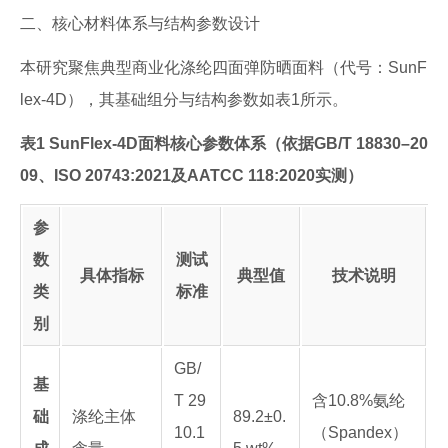
二、核心材料体系与结构参数设计
本研究聚焦典型商业化涤纶四面弹防晒面料（代号：SunF
lex-4D），其基础组分与结构参数如表1所示。
表1 SunFlex-4D面料核心参数体系（依据GB/T 18830–20
09、ISO 20743:2021及AATCC 118:2020实测）
参
数
测试
具体指标
典型值
技术说明
类
标准
别
GB/
基
T 29
含10.8%氨纶
础
涤纶主体
89.2±0.
10.1
（Spandex）