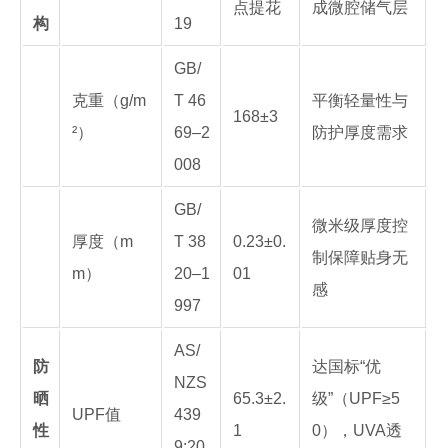
点提花
成微腔储气层
构
19
GB/
克重（g/m
T 46
平衡轻量性与
168±3
²）
69–2
防护厚度需求
008
GB/
微米级厚度控
厚度（m
T 38
0.23±0.
制保障贴身无
m）
20–1
01
感
997
AS/
防
达国标“优
NZS
晒
65.3±2.
级”（UPF≥5
UPF值
439
性
1
0），UVA透
9:20