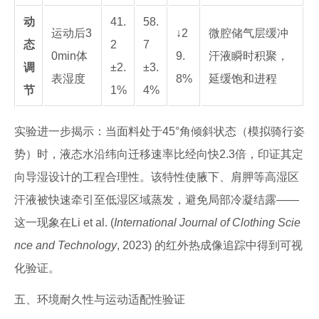
动
41.
58.
运动后3
↓2
微腔储气层缓冲
态
2
7
0min体
9.
汗液瞬时积聚，
调
±2.
±3.
表湿度
8%
延缓饱和进程
节
1%
4%
实验进一步揭示：当面料处于45°角倾斜状态（模拟骑行姿
势）时，液态水沿纬向迁移速率比经向快2.3倍，印证其定
向导湿设计的工程合理性。该特性使腋下、肩胛等高湿区
汗液被快速牵引至低湿区域蒸发，避免局部冷凝结露——
这一现象在Li et al. (
International Journal of Clothing Scie
nce and Technology
, 2023) 的红外热成像追踪中得到可视
化验证。
五、环境耐久性与运动适配性验证