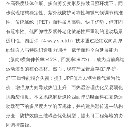
在高强度肢体伸展、多向剪切变形及持续日照环境下，同
步实现结构稳定性、紫外线防护可靠性与微气候调节精准
性。传统涤纶（PET）面料虽具高强、快干优势，但其固
有疏水性、低回弹性及紫外老化敏感性严重制约运动场景
适用性。四面弹（4-way stretch）技术通过经纬双向高弹
纱线嵌入与特殊织造张力调控，赋予面料全向延展能力
（纵向/横向伸长率≥45%，回复率≥92%），成为当前高端
运动装备的核心基材。然而，现有产品普遍存在“弹-护-
舒”三重性能耦合失衡：提升UPF值常以牺牲透气量为代
价；增强弹力则导致热阻上升；而热湿管理优化又易弱化
抗撕裂强度。本文系统解析涤纶四面弹防晒面料在复杂运
动载荷下的多尺度力学响应规律，并构建热湿传递—结构
形变—防护效能三维耦合优化模型，提出可工程落地的协
同调控路径。