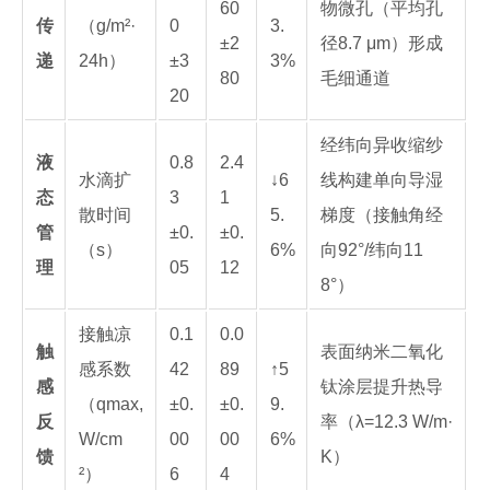
60
物微孔（平均孔
传
（g/m²·
0
3.
±2
径8.7 μm）形成
递
24h）
±3
3%
80
毛细通道
20
经纬向异收缩纱
液
0.8
2.4
水滴扩
↓6
线构建单向导湿
态
3
1
散时间
5.
梯度（接触角经
管
±0.
±0.
（s）
6%
向92°/纬向11
理
05
12
8°）
接触凉
0.1
0.0
触
表面纳米二氧化
感系数
42
89
↑5
感
钛涂层提升热导
（qmax,
±0.
±0.
9.
反
率（λ=12.3 W/m·
W/cm
00
00
6%
馈
K）
²）
6
4