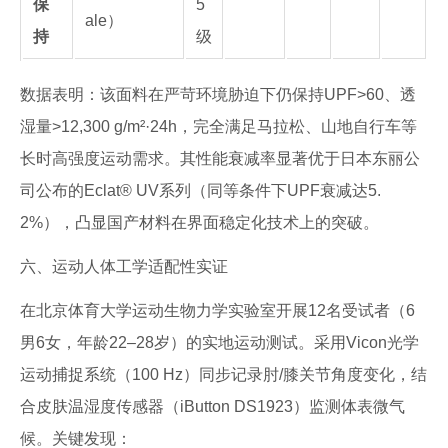
保
5
ale）
持
级
数据表明：该面料在严苛环境胁迫下仍保持UPF>60、透
湿量>12,300 g/m²·24h，完全满足马拉松、山地自行车等
长时高强度运动需求。其性能衰减率显著优于日本东丽公
司公布的Eclat® UV系列（同等条件下UPF衰减达5.
2%），凸显国产材料在界面稳定化技术上的突破。
六、运动人体工学适配性实证
在北京体育大学运动生物力学实验室开展12名受试者（6
男6女，年龄22–28岁）的实地运动测试。采用Vicon光学
运动捕捉系统（100 Hz）同步记录肘/膝关节角度变化，结
合皮肤温湿度传感器（iButton DS1923）监测体表微气
候。关键发现：