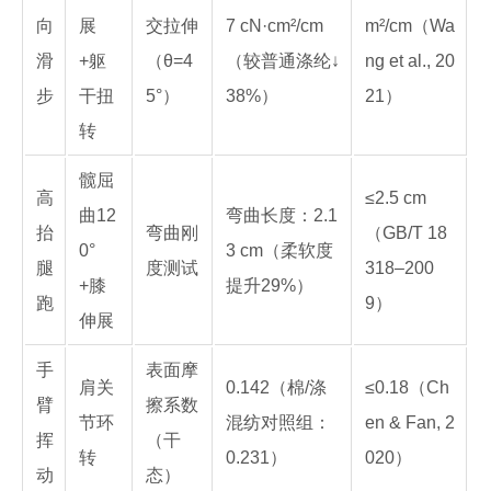
向
展
交拉伸
7 cN·cm²/cm
m²/cm（Wa
滑
+躯
（θ=4
（较普通涤纶↓
ng et al., 20
步
干扭
5°）
38%）
21）
转
髋屈
高
≤2.5 cm
曲12
弯曲长度：2.1
抬
弯曲刚
（GB/T 18
0°
3 cm（柔软度
腿
度测试
318–200
+膝
提升29%）
跑
9）
伸展
手
表面摩
肩关
0.142（棉/涤
≤0.18（Ch
臂
擦系数
节环
混纺对照组：
en & Fan, 2
挥
（干
转
0.231）
020）
动
态）