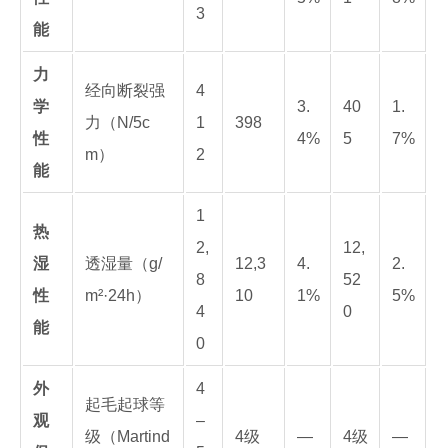
3
能
力
经向断裂强
4
学
3.
40
1.
力（N/5c
1
398
性
4%
5
7%
m）
2
能
1
热
2,
12,
湿
透湿量（g/
12,3
4.
2.
8
52
性
m²·24h）
10
1%
5%
4
0
能
0
外
4
起毛起球等
观
–
级（Martind
4级
—
4级
—