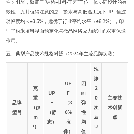
性＞41%，验证了“结构-材料-工艺”三位一体协同设计的有
效性。尤其值得注意的是，盐水与高低温工况下UPF值波
动幅度均＜±3.5%，远优于行业平均水平（±8.2%），印
证了纳米填料界面稳定化与微晶网络应力缓冲的双重保障
作用。
五、典型产品技术规格对照（2024年主流品牌实测）
洗
涤
UP
四
克
2
UP
F
向
重
0
主要技
品牌/
F
（3
弹
（g/
次
术创新
型号
（静
0%
性
m
后
点
态）
拉
均
²）
U
伸）
值