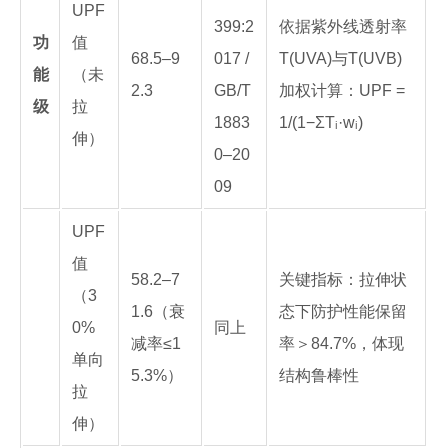
UPF
399:2
依据紫外线透射率
功
值
68.5–9
017 /
T(UVA)与T(UVB)
能
（未
2.3
GB/T
加权计算：UPF =
级
拉
1883
1/(1−ΣTᵢ·wᵢ)
伸）
0–20
09
UPF
值
58.2–7
关键指标：拉伸状
（3
1.6（衰
态下防护性能保留
0%
同上
减率≤1
率＞84.7%，体现
单向
5.3%）
结构鲁棒性
拉
伸）