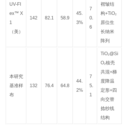
UV-Fl
褶皱结
7
ex™ X
45.
构+TiO₂
142
82.1
58.9
0.
1
3%
原位生
6
（美）
长纳米
阵列
TiO₂@Si
O₂核壳
共混+梯
本研究
7
44.
度降温
基准样
132
76.4
64.8
5.
2%
定形+四
布
1
向交替
捻纱线
结构