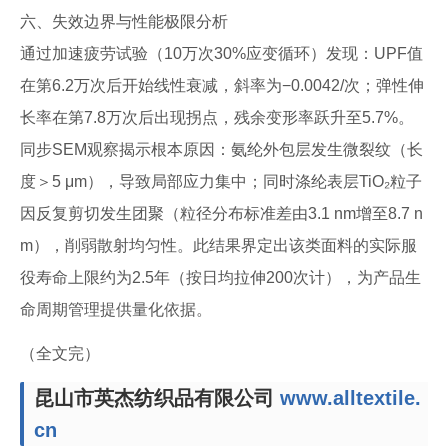
六、失效边界与性能极限分析
通过加速疲劳试验（10万次30%应变循环）发现：UPF值
在第6.2万次后开始线性衰减，斜率为−0.0042/次；弹性伸
长率在第7.8万次后出现拐点，残余变形率跃升至5.7%。
同步SEM观察揭示根本原因：氨纶外包层发生微裂纹（长
度＞5 μm），导致局部应力集中；同时涤纶表层TiO₂粒子
因反复剪切发生团聚（粒径分布标准差由3.1 nm增至8.7 n
m），削弱散射均匀性。此结果界定出该类面料的实际服
役寿命上限约为2.5年（按日均拉伸200次计），为产品生
命周期管理提供量化依据。
（全文完）
昆山市英杰纺织品有限公司
www.alltextile.
cn