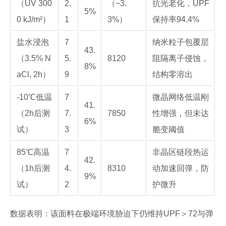
（UV 300
2.
（−3.
抗光老化，UPF
5%
0 kJ/m²）
1
3%）
保持率94.4%
盐水浸泡
7
纳米粒子包覆层
43.
（3.5% N
5.
8120
阻隔离子侵蚀，
8%
aCl, 2h）
9
结构零溶出
-10℃低温
7
微晶网络低温刚
41.
（2h后测
7.
7850
性增强，但未达
6%
试）
3
脆变阈值
85℃高温
7
非晶区链段热运
42.
（1h后测
4.
8310
动加速回弹，防
9%
试）
2
护微升
数据表明：该面料在极端环境胁迫下仍维持UPF＞72与弹