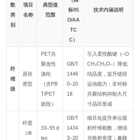
数
项目
典型值
标/IS
技术内涵说明
类
名称
范围
O/AA
别
TC
C）
PET共
引入柔性酯键（–O
聚改性
GB/T
CH₂CH₂O–）降低
纤
原丝
涤纶
1446
结晶度，提升链段
维
类型
（含PB
0–20
运动能力；非对称
级
T/PET
18
共聚结构抑制大尺
嵌段）
寸晶区形成
GB/T
细旦化提升单位面
纤度
33–55 d
1434
积纤维根数，增强
（dt
tex
3–20
光散射密度；兼顾