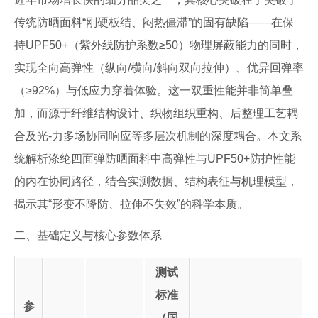
传统防晒面料“刚硬板结、闷热僵滞”的固有缺陷——在保
持UPF50+（紫外线防护系数≥50）物理屏蔽能力的同时，
实现全向高弹性（纵向/横向/斜向双向拉伸）、优异回弹率
（≥92%）与低应力穿着体验。这一双重性能并非简单叠
加，而源于纤维结构设计、织物组织重构、后整理工艺耦
合及光-力多场协同响应等多层次机制的深度耦合。本文系
统解析涤纶四面弹防晒面料中高弹性与UPF50+防护性能
的内在协同路径，结合实测数据、结构表征与机理模型，
揭示其“形变不降防、拉伸不失效”的科学本质。
二、基础定义与核心参数体系
测试
标准
参
（国