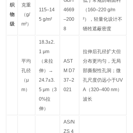
GB/T
低于常规防晒面料
织
克重
115–14
4669
（160–220 g/m
物
（g/
5 g/m²
–200
²），轻量化设计不
级
m²）
8
牺牲遮蔽密度
18.3±2.
1 μm
拉伸后孔径扩大但
平均
（未拉
AST
分布更均匀，无局
孔径
伸）→
M D7
部撕裂性孔洞；微
（μ
24.7±3.
37–2
孔尺度仍远小于UV
m）
5 μm（3
021
A（320–400 nm）
0%拉
波长
伸）
AS/N
ZS 4