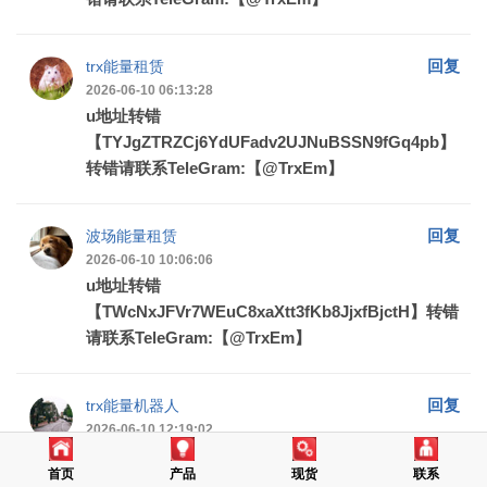
回复
trx能量租赁
2026-06-10 06:13:28
u地址转错
【TYJgZTRZCj6YdUFadv2UJNuBSSN9fGq4pb】
转错请联系TeleGram:【@TrxEm】
回复
波场能量租赁
2026-06-10 10:06:06
u地址转错
【TWcNxJFVr7WEuC8xaXtt3fKb8JjxfBjctH】转错
请联系TeleGram:【@TrxEm】
回复
trx能量机器人
2026-06-10 12:19:02
u地址转错
首页
产品
现货
联系
【TK2o7vFhJqZ5SFYJB89KrMnY1v88trxTRX】转