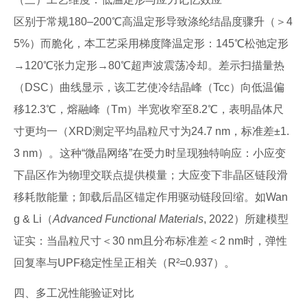
区别于常规180–200℃高温定形导致涤纶结晶度骤升（＞4
5%）而脆化，本工艺采用梯度降温定形：145℃松弛定形
→120℃张力定形→80℃超声波震荡冷却。差示扫描量热
（DSC）曲线显示，该工艺使冷结晶峰（Tcc）向低温偏
移12.3℃，熔融峰（Tm）半宽收窄至8.2℃，表明晶体尺
寸更均一（XRD测定平均晶粒尺寸为24.7 nm，标准差±1.
3 nm）。这种“微晶网络”在受力时呈现独特响应：小应变
下晶区作为物理交联点提供模量；大应变下非晶区链段滑
移耗散能量；卸载后晶区锚定作用驱动链段回缩。如Wan
g & Li（
Advanced Functional Materials
, 2022）所建模型
证实：当晶粒尺寸＜30 nm且分布标准差＜2 nm时，弹性
回复率与UPF稳定性呈正相关（R²=0.937）。
四、多工况性能验证对比