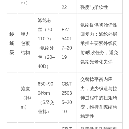
ex）
22
强度与柔软性
涤纶芯
氨纶提供初始弹性
丝（70–
FZ/T
纱
弹力
回复力；涤纶外层
110D）
5401
线
包覆
承担主要紫外线反
+氨纶外
7–20
级
结构
射/吸收任务，避免
包（20–
19
氨纶光老化失弹
40D）
交替捻平衡内应
650–90
GB/T
捻度
力，减少织造与拉
0捻/m
2503
（捻/
伸过程中的扭矩畸
（S/Z交
5–20
m）
变，维持孔隙结构
替捻）
10
稳定性