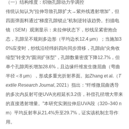
（一）结构维度：织物孔隙动力学调控
传统认知认为“拉伸导致孔隙扩大→紫外线透射增加”，但
四面弹面料通过“梯度孔隙锁止”机制逆转该趋势。扫描电
镜（SEM）观测显示：未拉伸状态下，纱线呈紧密抱合
态，孔隙呈不规则多边形（平均边长12.4 μm）；当施加3
0%应变时，纱线沿经纬斜四向同步滑移，孔隙由“尖角收
缩型”转变为“圆润扩张型”，孔隙数量密度下降12.7%，但
单个孔隙周长增加28.6%，且边缘纤维发生微屈曲（弯曲
半径＜8 μm），形成多重光折射界面。如Zhang et al.（
T
extile Research Journal
, 2021）指出：“纤维微屈曲诱导
的多次内反射可使UVA光程延长3.2倍，补偿孔径增大带来
的直接透射增量。”本研究实测拉伸后UVA段（320–340 n
m）平均反射率从21.4%升至29.7%，证实该机制主导作
用。