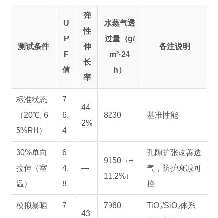
弹
U
水蒸气透
性
P
过量（g/
测试条件
伸
备注说明
F
m²·24
长
值
h）
率
标准状态
7
44.
（20℃, 6
6.
8230
基准性能
2%
5%RH）
4
30%单向
6
孔隙扩张改善透
9150（+
拉伸（室
4.
—
气，防护衰减可
11.2%）
温）
8
控
模拟暴晒
7
7960
TiO₂/SiO₂体系
43.