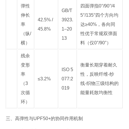
弹性
四面弹指0°/90°/4
GB/T
伸长
5°/135°四个方向均
42.5% /
3923.
率
达≥40%，各向同
45.8%
1–20
（纵/
性优于常规双弹面
13
横）
料（仅0°/90°）
残余
变形
衡量长期穿着耐久
ISO 5
率
性，反映纤维-纱
≤3.2%
077:2
（3
线-织物三级结构的
019
次循
能量耗散均衡性
环）
三、高弹性与UPF50+的协同作用机制