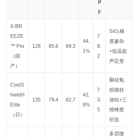
P
F
X-BR
SiO₂梯
EEZE
7
44.
度掺杂
™ Pro
128
85.6
69.3
8.
1%
+低温超
（国
2
声定形
产）
聚硅氧
CoolS
7
烷接枝
hield®
42.
135
79.4
62.7
3.
涤纶+三
Elite
8%
5
维蜂窝
（日）
织造
多层微