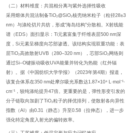
（二）材料维度：共混相分离与紫外选择性吸收
采用熔体共混法制备TiO₂@SiO₂核壳纳米粒子（粒径28±3
nm）与涤纶切片共纺，形成“海岛结构”分散相。X射线能
谱（EDS）面扫显示：Ti元素富集于纤维表层500 nm深
度，Si元素呈梯度向芯部渗透。该结构实现双重功能：表
层TiO₂高效散射UVB（280–320 nm），芯部SiO₂网络则
通过Si–O键振动吸收UVA能量并转化为热能（红外辐
射）。据《中国纺织大学学报》（2023年第4期）报道，
该复合体系在350 nm处摩尔吸光系数达1.87×10⁴ L·mol⁻¹·
cm⁻¹，较纯涤纶提升47倍。更重要的是，弹性形变引发的
分子链取向加剧了TiO₂粒子的择优排列，使散射各向异性
指数（AI）由0.31（静态）升至0.58（拉伸态），进一步
强化特定角度入射光的偏转效率。
（三）工艺维度：低温定形与应力记忆效应