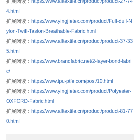
扩展阅读：
https://www.alltextile.cn/product/product-27-74
4.html
扩展阅读：
https://www.yingjietex.com/product/Full-dull-N
ylon-Twill-Taslon-Breathable-Fabric.html
扩展阅读：
https://www.alltextile.cn/product/product-37-33
5.html
扩展阅读：
https://www.brandfabric.net/2-layer-bond-fabri
c/
扩展阅读：
https://www.tpu-ptfe.com/post/10.html
扩展阅读：
https://www.yingjietex.com/product/Polyester-
OXFORD-Fabric.html
扩展阅读：
https://www.alltextile.cn/product/product-81-77
0.html