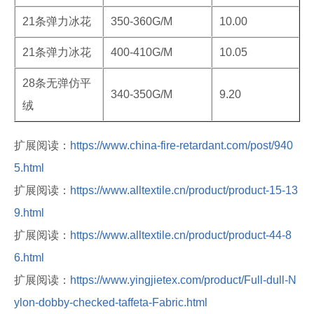
21条弹力冰花
350-360G/M
10.00
21条弹力冰花
400-410G/M
10.05
28条无弹仿平
340-350G/M
9.20
绒
扩展阅读：
https://www.china-fire-retardant.com/post/940
5.html
扩展阅读：
https://www.alltextile.cn/product/product-15-13
9.html
扩展阅读：
https://www.alltextile.cn/product/product-44-8
6.html
扩展阅读：
https://www.yingjietex.com/product/Full-dull-N
ylon-dobby-checked-taffeta-Fabric.html