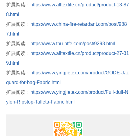
扩展阅读：
https://www.alltextile.cn/product/product-13-87
8.html
扩展阅读：
https://www.china-fire-retardant.com/post/938
7.html
扩展阅读：
https://www.tpu-ptfe.com/post/9298.html
扩展阅读：
https://www.alltextile.cn/product/product-27-31
9.html
扩展阅读：
https://www.yingjietex.com/product/GODE-Jac
quard-for-bag-Fabric.html
扩展阅读：
https://www.yingjietex.com/product/Full-dull-N
ylon-Ripstop-Taffeta-Fabric.html