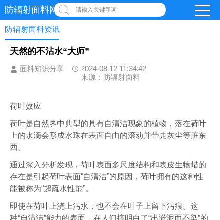
防辐射面料网
请输入关键字词
防辐射面料资讯
天然的不沾水“大师”
面料知识分享
2024-08-12 11:34:42
来源：防辐射面料
荷叶效应
荷叶是自然界中典型的具有自清洁现象的植物，落在荷叶
上的水滴会形成水珠在表面自由的滚动并带走灰尘等脏东
西。
通过深入分析发现，荷叶表面多尺度结构和表皮生物蜡的
存在是引起荷叶表面“自清洁”的原因，荷叶拥有的这种性
能被称为“超疏水性能”。
即使在荷叶上浇上污水，也不会在叶子上留下污痕。这
种“自清洁”能力的表面，在人们搞明白了“出淤泥而不染”的