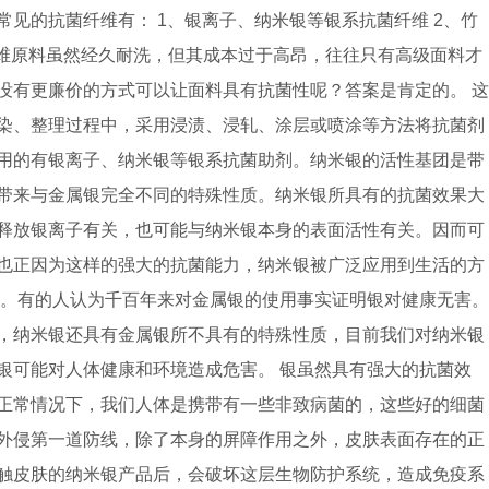
见的抗菌纤维有： 1、银离子、纳米银等银系抗菌纤维 2、竹
菌纤维原料虽然经久耐洗，但其成本过于高昂，往往只有高级面料才
没有更廉价的方式可以让面料具有抗菌性呢？答案是肯定的。 这
染、整理过程中，采用浸渍、浸轧、涂层或喷涂等方法将抗菌剂
用的有银离子、纳米银等银系抗菌助剂。纳米银的活性基团是带
带来与金属银完全不同的特殊性质。纳米银所具有的抗菌效果大
释放银离子有关，也可能与纳米银本身的表面活性有关。因而可
也正因为这样的强大的抗菌能力，纳米银被广泛应用到生活的方
之。有的人认为千百年来对金属银的使用事实证明银对健康无害。
，纳米银还具有金属银所不具有的特殊性质，目前我们对纳米银
银可能对人体健康和环境造成危害。 银虽然具有强大的抗菌效
正常情况下，我们人体是携带有一些非致病菌的，这些好的细菌
外侵第一道防线，除了本身的屏障作用之外，皮肤表面存在的正
触皮肤的纳米银产品后，会破坏这层生物防护系统，造成免疫系