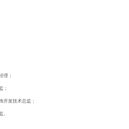
经理；
监；
饰开发技术总监；
监。