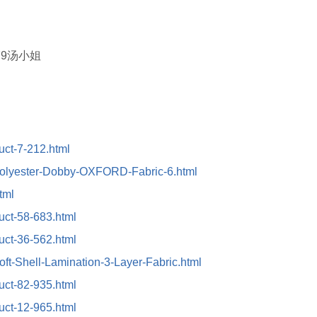
379汤小姐
duct-7-212.html
/Polyester-Dobby-OXFORD-Fabric-6.html
tml
duct-58-683.html
duct-36-562.html
oft-Shell-Lamination-3-Layer-Fabric.html
duct-82-935.html
duct-12-965.html