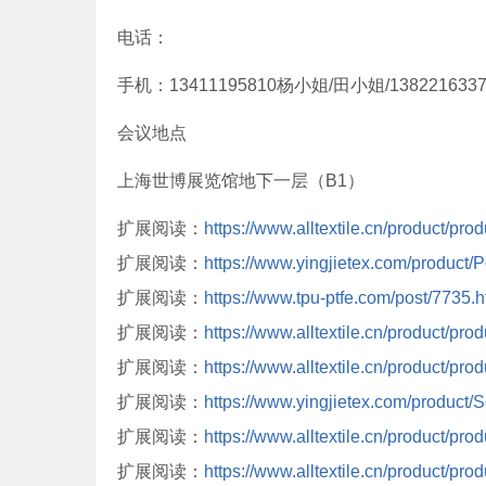
电话：
手机：13411195810杨小姐/田小姐/13822163
会议地点
上海世博展览馆地下一层（B1）
扩展阅读：
https://www.alltextile.cn/product/pro
扩展阅读：
https://www.yingjietex.com/product
扩展阅读：
https://www.tpu-ptfe.com/post/7735.h
扩展阅读：
https://www.alltextile.cn/product/pro
扩展阅读：
https://www.alltextile.cn/product/pro
扩展阅读：
https://www.yingjietex.com/product/S
扩展阅读：
https://www.alltextile.cn/product/pro
扩展阅读：
https://www.alltextile.cn/product/pro