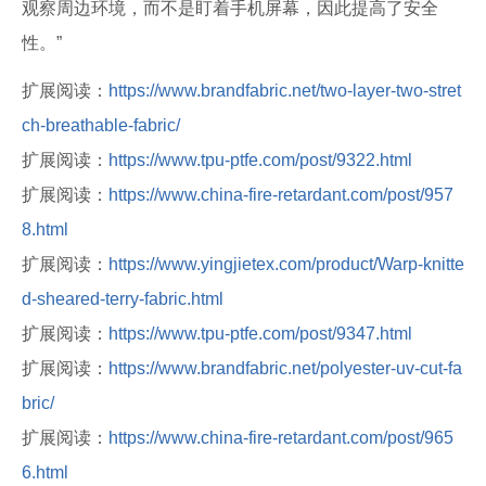
观察周边环境，而不是盯着手机屏幕，因此提高了安全
性。”
扩展阅读：
https://www.brandfabric.net/two-layer-two-stret
ch-breathable-fabric/
扩展阅读：
https://www.tpu-ptfe.com/post/9322.html
扩展阅读：
https://www.china-fire-retardant.com/post/957
8.html
扩展阅读：
https://www.yingjietex.com/product/Warp-knitte
d-sheared-terry-fabric.html
扩展阅读：
https://www.tpu-ptfe.com/post/9347.html
扩展阅读：
https://www.brandfabric.net/polyester-uv-cut-fa
bric/
扩展阅读：
https://www.china-fire-retardant.com/post/965
6.html