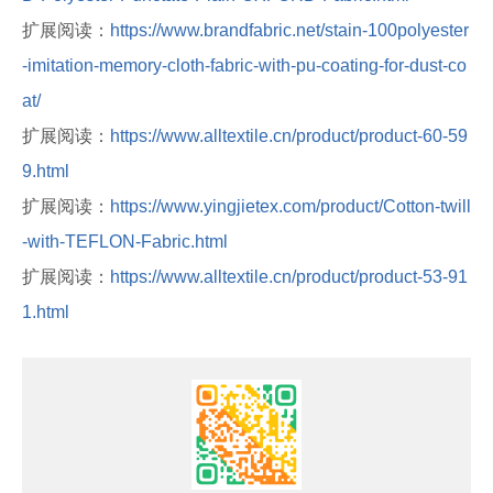
扩展阅读：
https://www.brandfabric.net/stain-100polyester
-imitation-memory-cloth-fabric-with-pu-coating-for-dust-co
at/
扩展阅读：
https://www.alltextile.cn/product/product-60-59
9.html
扩展阅读：
https://www.yingjietex.com/product/Cotton-twill
-with-TEFLON-Fabric.html
扩展阅读：
https://www.alltextile.cn/product/product-53-91
1.html