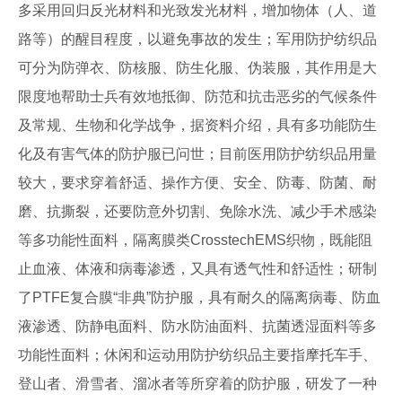
多采用回归反光材料和光致发光材料，增加物体（人、道
路等）的醒目程度，以避免事故的发生；军用防护纺织品
可分为防弹衣、防核服、防生化服、伪装服，其作用是大
限度地帮助士兵有效地抵御、防范和抗击恶劣的气候条件
及常规、生物和化学战争，据资料介绍，具有多功能防生
化及有害气体的防护服已问世；目前医用防护纺织品用量
较大，要求穿着舒适、操作方便、安全、防毒、防菌、耐
磨、抗撕裂，还要防意外切割、免除水洗、减少手术感染
等多功能性面料，隔离膜类CrosstechEMS织物，既能阻
止血液、体液和病毒渗透，又具有透气性和舒适性；研制
了PTFE复合膜“非典”防护服，具有耐久的隔离病毒、防血
液渗透、防静电面料、防水防油面料、抗菌透湿面料等多
功能性面料；休闲和运动用防护纺织品主要指摩托车手、
登山者、滑雪者、溜冰者等所穿着的防护服，研发了一种