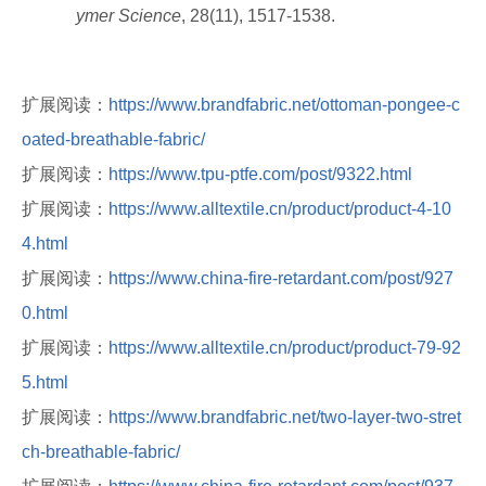
ymer Science
, 28(11), 1517-1538.
扩展阅读：
https://www.brandfabric.net/ottoman-pongee-c
oated-breathable-fabric/
扩展阅读：
https://www.tpu-ptfe.com/post/9322.html
扩展阅读：
https://www.alltextile.cn/product/product-4-10
4.html
扩展阅读：
https://www.china-fire-retardant.com/post/927
0.html
扩展阅读：
https://www.alltextile.cn/product/product-79-92
5.html
扩展阅读：
https://www.brandfabric.net/two-layer-two-stret
ch-breathable-fabric/