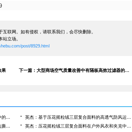
9
于互联网。如有侵权，请联系我们，会尽快删除。
本站立场。
ushebu.com/post/8929.html
效果
下一篇：大型商场空气质量改善中有隔板高效过滤器的方案
英杰：压花摇粒绒三层复合面料在冬季户外服装中的保暖性能优化研究
英杰：基于压花摇粒绒三层复合面料的高透气防风运动服饰开发
英杰：应用于滑雪服的压花摇粒绒三层复合面料抗撕裂与耐磨性提升技术
英杰：压花摇粒绒三层复合面料在户外风衣和夹克中的应用与性能